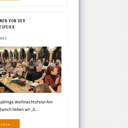
NEN VON DER
TSFEIER
 682
sjährige Weihnachtsfeier Am
ttwoch haben wir „b…
ESEN...